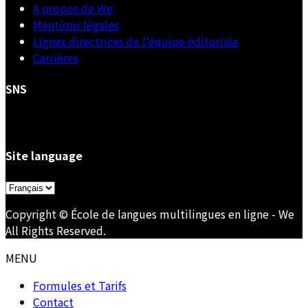
A propos de We
Mentions légales
Lignes directrices de l'équipe éditoriale
Carrières
SNS
Site language
Choisir
une
Copyright © École de langues multilingues en ligne - We
langue
All Rights Reserved.
MENU
Formules et Tarifs
Contact