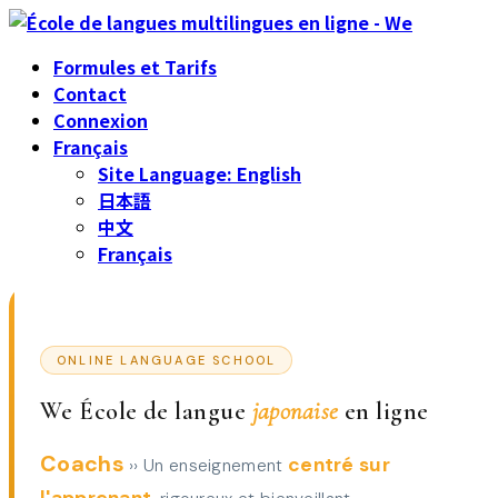
Skip
Skip
to
to
Formules et Tarifs
the
the
Contact
content
Navigation
Connexion
Français
Site Language: English
日本語
中文
Français
ONLINE LANGUAGE SCHOOL
We École de langue
japonaise
en ligne
Coachs
centré sur
›› Un enseignement