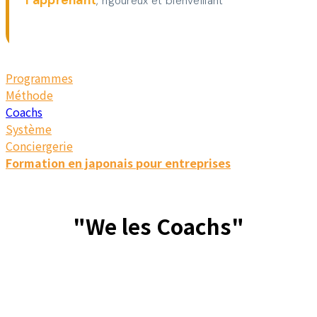
l'apprenant
, rigoureux et bienveillant
Programmes
Méthode
Coachs
Système
Conciergerie
Formation en japonais pour entreprises
"
We les Coachs"