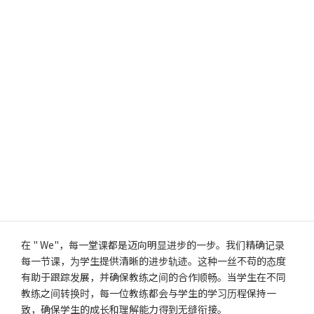
多元化的语言背景是我们教练理念的基石。虽然我们的许多教
练都以意大利语为母语，但我们也非常自豪地接待来自不同国
家的教练。我们重视多种语言的流利程度，因此在满足不同语
言背景的学生需求方面具有独特的优势，确保意大利语与其他
语言在教学中完美融合。这种方法深深植根于对每个学生的文
化和语言遗产的理解和尊重，丰富了学习过程，使每堂课都成
为一幅生动的语言和文化织锦。
每一步都有进展图
在 " We"，每一堂课都是迈向明显进步的一步。我们精确记录
每一节课，为学生提供清晰的进步轨迹。这种一丝不苟的态度
有助于跟踪发展，并确保教练之间的合作顺畅。当学生在不同
教练之间转换时，每一位教练都会与学生的学习历程保持一
致，确保学生的成长和理解能力得到无缝衔接。