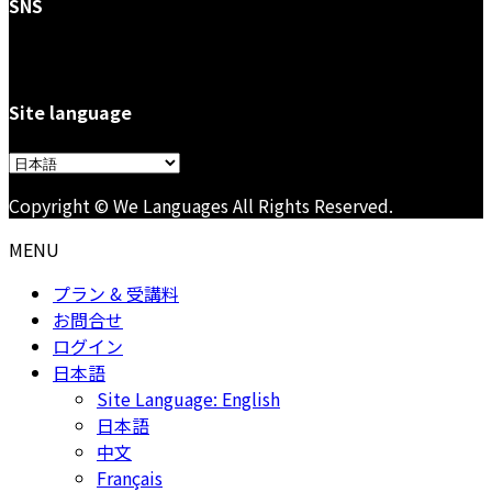
SNS
Site language
言
語
Copyright © We Languages All Rights Reserved.
を
選
MENU
択
プラン & 受講料
お問合せ
ログイン
日本語
Site Language: English
日本語
中文
Français