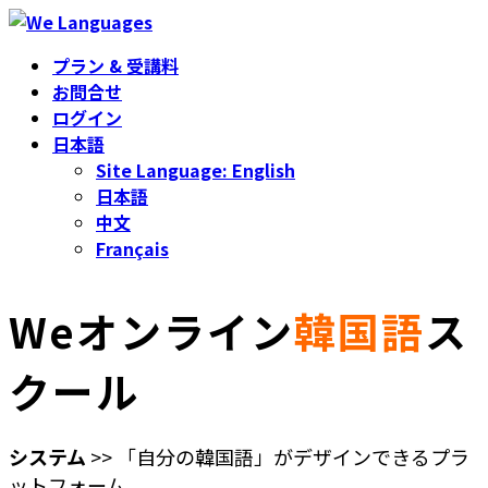
コ
ナ
ン
ビ
プラン & 受講料
テ
ゲ
お問合せ
ン
ー
ログイン
ツ
シ
日本語
へ
ョ
Site Language: English
ス
ン
日本語
キ
に
中文
ッ
移
Français
プ
動
Weオンライン
韓国語
ス
クール
システム
>>
「自分の韓国語」がデザインできる
プラ
ットフォーム