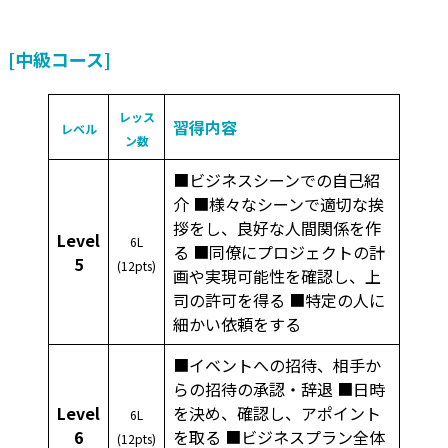
[中級コース]
レッス
習得内容
レベル
ン数
■ビジネスシーンでの自己紹
介 ■様々なシーンで適切な挨
拶をし、良好な人間関係を作
Level
6L
る ■同僚にプロジェクトの計
5
(12pts)
画や実現可能性を確認し、上
司の許可を得る ■特定の人に
細かい依頼をする
■イベントへの招待、相手か
らの招待の承認・辞退 ■日時
Level
を決め、確認し、アポイント
6L
6
を取る ■ビジネスプラン全体
(12pts)