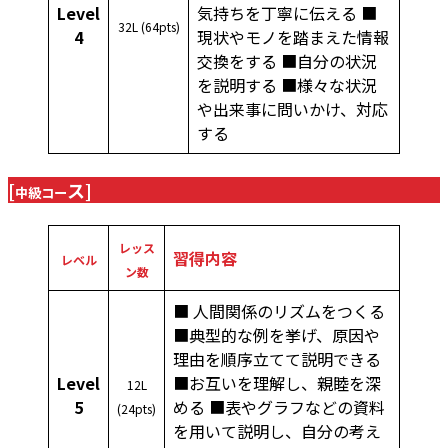
Level
気持ちを丁寧に伝える ■
32L (64pts)
4
現状やモノを踏まえた情報
交換をする ■自分の状況
を説明する ■様々な状況
や出来事に問いかけ、対応
する
[
ス]
中級コー
レッス
習得内容
レベル
ン数
■ 人間関係のリズムをつくる
■典型的な例を挙げ、原因や
理由を順序立てて説明できる
Level
■お互いを理解し、親睦を深
12L
5
める ■表やグラフなどの資料
(24pts)
を用いて説明し、自分の考え