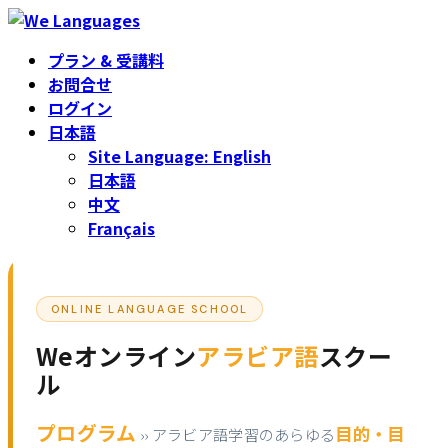
コ
ナ
ン
ビ
プラン & 受講料
テ
ゲ
お問合せ
ン
ー
ログイン
ツ
シ
日本語
へ
ョ
Site Language: English
ス
ン
日本語
キ
に
中文
ッ
移
Français
プ
動
ONLINE LANGUAGE SCHOOL
Weオンライン
アラビア語
スクー
ル
プログラム
目的・目
›› アラビア語学習のあらゆる