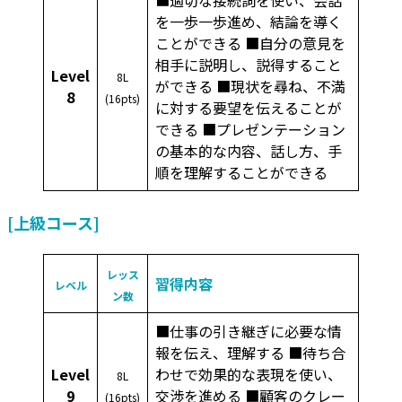
を一歩一歩進め、結論を導く
ことができる ■自分の意見を
相手に説明し、説得すること
Level
8L
ができる ■現状を尋ね、不満
8
(16pts)
に対する要望を伝えることが
できる ■プレゼンテーション
の基本的な内容、話し方、手
順を理解することができる
[
上級コース
]
レッス
習得内容
レベル
ン数
■仕事の引き継ぎに必要な情
報を伝え、理解する ■待ち合
Level
わせで効果的な表現を使い、
8L
9
交渉を進める ■顧客のクレー
(16pts)