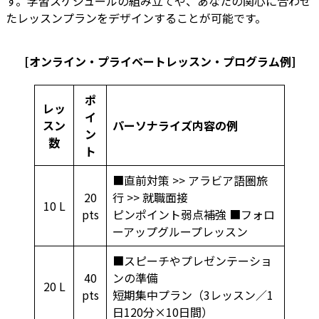
す。学習スケジュールの組み立てや、あなたの関心に合わせ
たレッスンプランをデザインすることが可能です。
[
オンライン・プライベートレッスン・プログラム例
]
ポ
レッ
イ
スン
パーソナライズ内容の例
ン
数
ト
■直前対策 >> アラビア語圏旅
20
行 >> 就職面接
10 L
pts
ピンポイント弱点補強 ■フォロ
ーアップグループレッスン
■スピーチやプレゼンテーショ
40
ンの準備
20 L
pts
短期集中プラン（3レッスン／1
日120分×10日間）