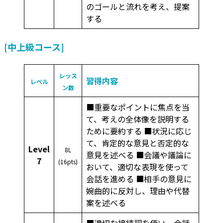
のゴールと流れを考え、提案
する
[中上級コース]
レッス
習得内容
レベル
ン数
■重要なポイントに焦点を当
て、考えの全体像を説明する
ために要約する ■状況に応じ
て、肯定的な意見と否定的な
Level
8L
意見を述べる ■会議や議論に
7
(16pts)
おいて、適切な表現を使って
会話を進める ■相手の意見に
婉曲的に反対し、理由や代替
案を述べる
■適切な接続詞を使い、会話