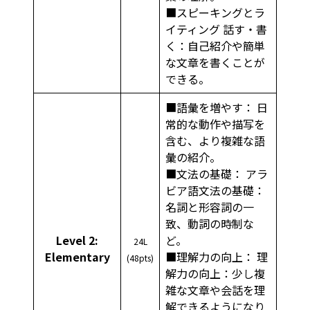
■スピーキングとラ
イティング 話す・書
く：自己紹介や簡単
な文章を書くことが
できる。
■語彙を増やす： 日
常的な動作や描写を
含む、より複雑な語
彙の紹介。
■文法の基礎： アラ
ビア語文法の基礎：
名詞と形容詞の一
致、動詞の時制な
Level 2:
ど。
24L
Elementary
■理解力の向上： 理
(48pts)
解力の向上：少し複
雑な文章や会話を理
解できるようになり