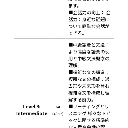
ます。
■会話力の向上： 会
話力：身近な話題に
ついて簡単な会話が
できる。
■中級語彙と文法：
より高度な語彙の使
用と中級文法概念の
理解。
■複雑な文の構造：
複雑な文の構成：過
去形や未来形を含む
複雑な文を構成し理
解する能力。
Level 3:
■リーディングとリ
24L
Intermediate
スニング 様々なトピ
(48pts)
ックに関する標準的
な文章や会話の理