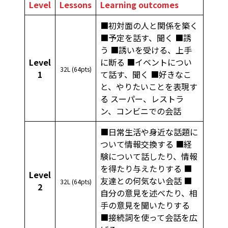
Level
Lessons
Learning outcomes
■初対面の人と関係を築く
■予定を話す、聞く ■誘
う ■誘いを受ける、上手
Level
に断る ■イベントについ
32L (64pts)
1
て話す、聞く ■好きなこ
と、やりたいことを表現す
る スーパー、レストラ
ン、コンビニでの会話
■日常生活や身近な話題に
ついて情報交換する ■経
験について話したり、情報
を得たり与えたりする ■
Level
友達との何気ない会話 ■
32L (64pts)
2
自分の意見を述べたり、相
手の意見を聞いたりする
■接続詞を使って会話を広