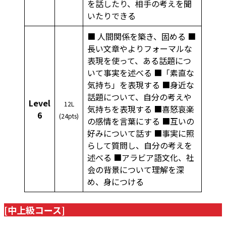
を話したり、相手の考えを聞
いたりできる
■ 人間関係を築き、固める ■
長い文章やよりフォーマルな
表現を使って、ある話題につ
いて事実を述べる ■「素直な
気持ち」を表現する ■身近な
話題について、自分の考えや
Level
12L
気持ちを表現する ■喜怒哀楽
6
(24pts)
の感情を言葉にする ■互いの
好みについて話す ■事実に照
らして質問し、自分の考えを
述べる ■アラビア語文化、社
会の背景について理解を深
め、身につける
[中上級コース]