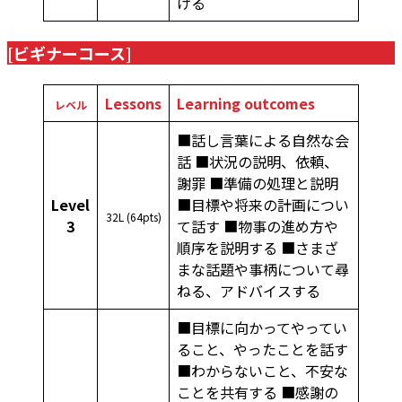
げる
[ビギナーコース]
Lessons
Learning outcomes
レベル
■話し言葉による自然な会
話 ■状況の説明、依頼、
謝罪 ■準備の処理と説明
Level
■目標や将来の計画につい
32L (64pts)
3
て話す ■物事の進め方や
順序を説明する ■さまざ
まな話題や事柄について尋
ねる、アドバイスする
■目標に向かってやってい
ること、やったことを話す
■わからないこと、不安な
ことを共有する ■感謝の