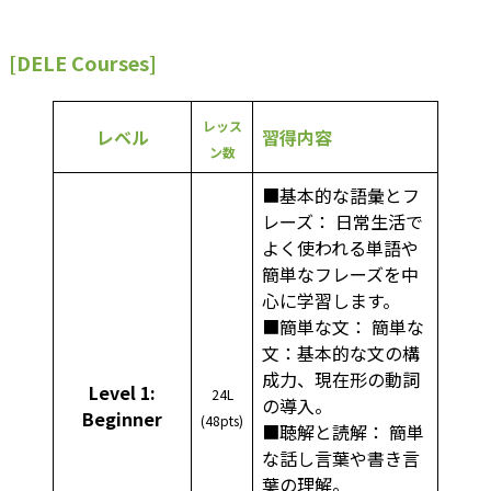
[
DELE
Courses]
レッス
レベル
習得内容
ン数
■基本的な語彙とフ
レーズ： 日常生活で
よく使われる単語や
簡単なフレーズを中
心に学習します。
■簡単な文： 簡単な
文：基本的な文の構
成力、現在形の動詞
Level 1:
24L
の導入。
Beginner
(48pts)
■聴解と読解： 簡単
な話し言葉や書き言
葉の理解。