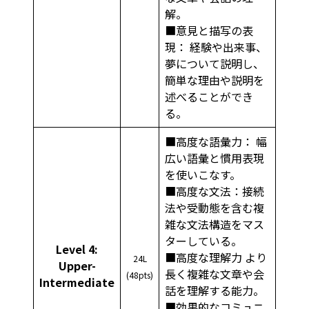
解。
■意見と描写の表
現： 経験や出来事、
夢について説明し、
簡単な理由や説明を
述べることができ
る。
■高度な語彙力： 幅
広い語彙と慣用表現
を使いこなす。
■高度な文法：接続
法や受動態を含む複
雑な文法構造をマス
ターしている。
Level 4:
■高度な理解力 より
24L
Upper-
長く複雑な文章や会
(48pts)
Intermediate
話を理解する能力。
■効果的なコミュニ