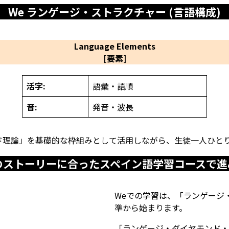
We ランゲージ・ストラクチャー (言語構成)
Language Elements
[要素]
活字
:
語彙・語順
音:
発音・波長
ド理論」を基礎的な枠組みとして活用しながら、生徒一人ひと
のストーリーに合ったスペイン語学習コースで進
Weでの学習は、「ランゲージ
準から始まります。
「ランゲージ・ダイヤモンド・