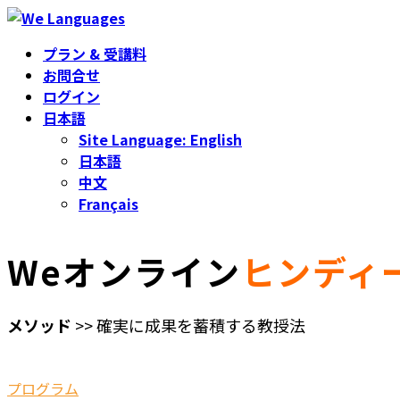
コ
ナ
ン
ビ
プラン & 受講料
テ
ゲ
お問合せ
ン
ー
ログイン
ツ
シ
日本語
へ
ョ
Site Language: English
ス
ン
日本語
キ
に
中文
ッ
移
Français
プ
動
Weオンライン
ヒンディ
メソッド
>> 確実に成果を蓄積する教授法
プログラム