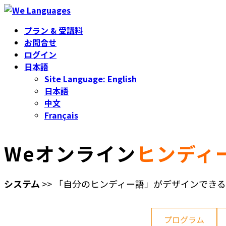
コ
ナ
ン
ビ
プラン & 受講料
テ
ゲ
お問合せ
ン
ー
ログイン
ツ
シ
日本語
へ
ョ
Site Language: English
ス
ン
日本語
キ
に
中文
ッ
移
Français
プ
動
Weオンライン
ヒンディ
システム
>>
「自分のヒンディー語」がデザインできる
プログラム