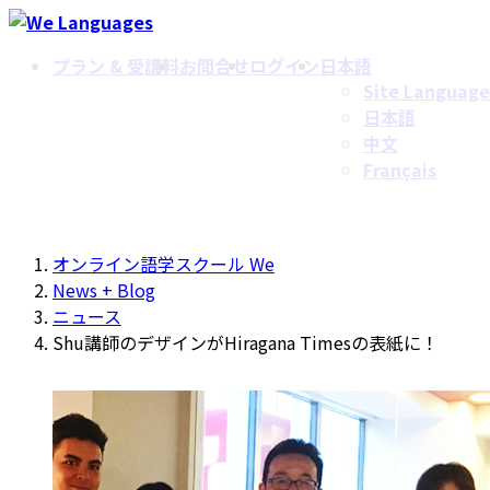
コ
ナ
ン
ビ
プラン & 受講料
お問合せ
ログイン
日本語
テ
ゲ
Site Language
ン
ー
日本語
ツ
シ
中文
へ
ョ
Français
ス
ン
キ
に
ッ
移
プ
動
オンライン語学スクール We
News + Blog
ニュース
Shu講師のデザインがHiragana Timesの表紙に！